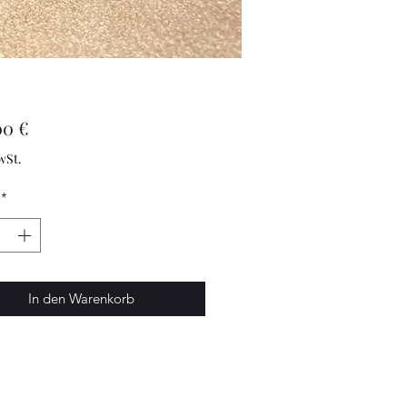
Preis
00 €
wSt.
*
In den Warenkorb