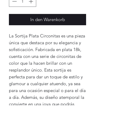
In den Warenkorb
La Sortija Plata Circonitas es una pieza
única que destaca por su elegancia y
sofisticación. Fabricada en plata 18k,
cuenta con una serie de circonitas de
color que la hacen brillar con un
resplandor único. Esta sortija es
perfecta para dar un toque de estilo y
glamour a cualquier atuendo, ya sea
para una ocasión especial o para el día
a día. Además, su diseño atemporal la
convierte en una joya que podrás
disfrutar durante muchos años. Si
buscas una sortija de calidad y belleza,
la Sortija Plata Circonitas es la
elección perfecta.