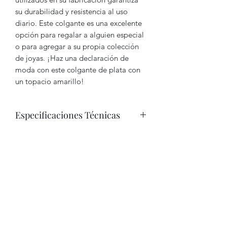
su durabilidad y resistencia al uso
diario. Este colgante es una excelente
opción para regalar a alguien especial
o para agregar a su propia colección
de joyas. ¡Haz una declaración de
moda con este colgante de plata con
un topacio amarillo!
Especificaciones Técnicas
Metal: Plata de ley bañada en oro
de 18k
Piedra: Zircón
Color: Naranja oscuro medio
Claridad: VVS